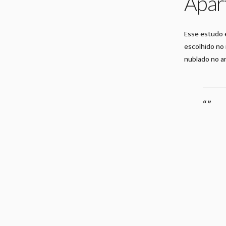
Apar
Esse estudo 
escolhido no 
nublado no a
“”